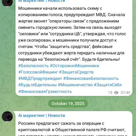
Ai маркетинг | Новости
Мошенники начали использовать схему с
копированием голоса, предупреждает МВД. Сначала
жертве звонят "операторы связи" с предложением
сменить городскую линию. Затем на связь выходят
"силовики" или "сотрудники ЦБ", утверждая, что голос
уже скопирован, и мошенники получили доступ к
счетам. Чтобы "защитить средства", фейковые
сотрудники убеждают жертв передать наличные для
перевода на "безопасный счёт". Будьте бдительны!
#Безопасность
#ОсторожноМошенники
#ГолосовойФишинг
#ЗащитаСредств
#МВДПредупреждает
#ФинансоваяБезопасность
#БудьтеБдительны
#Мошенничество
#ЗащитиСебя
#ФинансоваяГрамотность
15
07:40
October 19, 2025
Ai маркетинг | Новости
Россиян предлагают сажать за операции с
криптовалютой: в Общественной палате РФ считают,