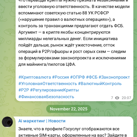
что переводы крипты нужно признать незаконными и
ввести уголовную ответственность. В качестве модели
вспоминают советскую статью 88 УК РСФСР
(«нарушение правил о валютных операциях»), а
контроль за транзакциями предлагают отдать ФСБ.
Аргумент — в крипте якобы концентрируются
миллиарды нелегальных денег. Если инициатива
пойдёт дальше, рынок ждёт ужесточение, отток
операций в P2P/офшоры и рост серых схем — следим
за формулировками законопроекта и исключениями
для майнинга/пилотов ЦФА.
#Криптовалюта
#Россия
#ОПРФ
#ФСБ
#Законопроект
#УголовнаяОтветственность
#ВалютныйКонтроль
#P2P
#РегулированиеКрипты
#ФинансоваяБезопасность
7
20:07
November 22, 2025
Ai маркетинг | Новости
Знаете, что в профиле Госуслуг отображаются все
активные SIM-карты, оформленные на вас? Зайдите в