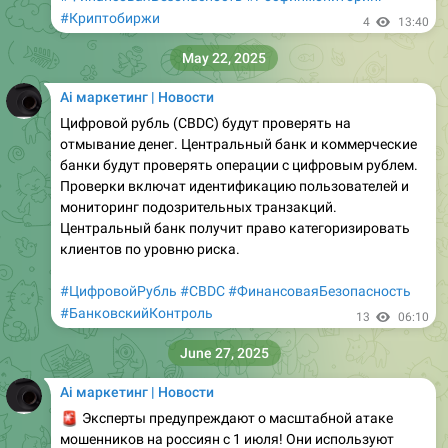
#Криптобиржи
4
13:40
May 22, 2025
Ai маркетинг | Новости
Цифровой рубль (CBDC) будут проверять на
отмывание денег. Центральный банк и коммерческие
банки будут проверять операции с цифровым рублем.
Проверки включат идентификацию пользователей и
мониторинг подозрительных транзакций.
Центральный банк получит право категоризировать
клиентов по уровню риска.
#ЦифровойРубль
#CBDC
#ФинансоваяБезопасность
#БанковскийКонтроль
13
06:10
June 27, 2025
Ai маркетинг | Новости
🚨
Эксперты предупреждают о масштабной атаке
мошенников на россиян с 1 июля! Они используют