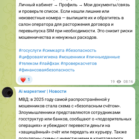
Личный кабинет → Профиль → Мои документы/связь
и проверьте список. Если нашли лишние или
неизвестные номера — выпишите их и обратитесь в
салон оператора для расторжения договора и
перевыпуска SIM при необходимости. Это снизит риски
мошенничества и ненужных расходов.
#госуслуги
#симкарта
#безопасность
#цифроваягигиена
#мошенники
#личныеданные
#телеком
#лайфхак
#проверкасчетов
#финансоваябезопасность
❤
1
19
08:16
Ai маркетинг | Новости
МВД: в 2025 году самой распространённой у
мошенников стала схема с «безопасным счётом».
Злоумышленники представляются сотрудниками
госструктур или банков, сообщают о «подозрительных
операциях» и убеждают перевести деньги на
«защищённый» счёт или передать их курьеру. Также
популярны схемы с инвестициями в криптовалюту,