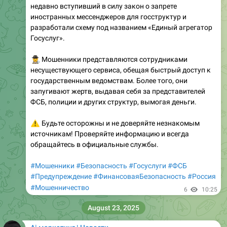
недавно вступивший в силу закон о запрете
иностранных мессенджеров для госструктур и
разработали схему под названием «Единый агрегатор
Госуслуг».
️‍♂️
Мошенники представляются сотрудниками
несуществующего сервиса, обещая быстрый доступ к
государственным ведомствам. Более того, они
запугивают жертв, выдавая себя за представителей
ФСБ, полиции и других структур, вымогая деньги.
⚠️
Будьте осторожны и не доверяйте незнакомым
источникам! Проверяйте информацию и всегда
обращайтесь в официальные службы.
#Мошенники
#Безопасность
#Госуслуги
#ФСБ
#Предупреждение
#ФинансоваяБезопасность
#Россия
#Мошенничество
6
10:25
August 23, 2025